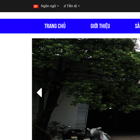
Ngôn ngữ
đ
Tiền tệ
TRANG CHỦ
GIỚI THIỆU
SẢ