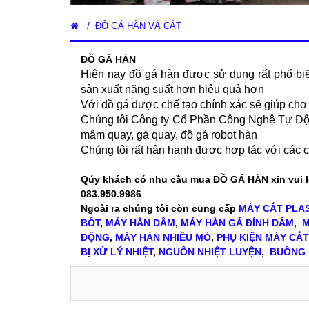
/
ĐỒ GÁ HÀN VÀ CẮT
ĐỒ GÁ HÀN
Hiện nay đồ gá hàn được sử dụng rất phổ biế
sản xuất năng suất hơn hiệu quả hơn
Với đồ gá được chế tạo chính xác sẽ giúp cho 
Chúng tôi Công ty Cổ Phần Công Nghệ Tự Động
mâm quay, gá quay, đồ gá robot hàn
Chúng tôi rất hân hạnh được hợp tác với các 
Qúy khách có nhu cầu mua
ĐỒ GÁ HÀN
xin vui 
083.950.9986
Ngoài ra chúng tôi còn cung cấp
MÁY CẮT PLA
BỐT
,
MÁY HÀN DẦM
,
MÁY HÀN GÁ ĐÍNH DẦM
,
M
ĐỘNG
,
MÁY HÀN NHIỀU MỎ
,
PHỤ KIỆN MÁY CẮ
BỊ XỬ LÝ NHIỆT
,
NGUỒN NHIỆT LUYỆN
,
BUỒNG 