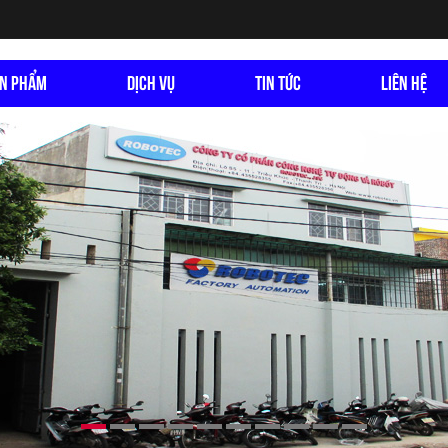
N PHẨM
DỊCH VỤ
TIN TỨC
LIÊN HỆ