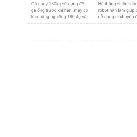
Gá quay 150kg sử dụng để
Hệ thống shifter dù
gá ống trước khi hàn, máy có
robot hàn làm giúp 
khả năng nghiêng 180 độ và
dễ dàng di chuyển đ
có điều khiển bằng biến tần
trí ở xa , tăng khả v
động của robot hàn