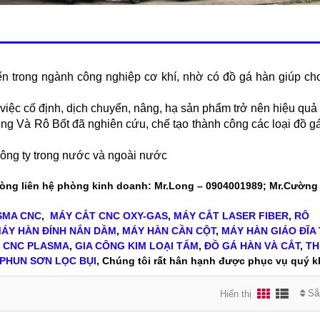
n trong ngành công nghiệp cơ khí, nhờ có đồ gá hàn giúp ch
việc cố định, dịch chuyển, nâng, hạ sản phẩm trở nên hiệu quả
 Và Rô Bốt đã nghiên cứu, chế tạo thành công các loại đồ g
công ty trong nước và ngoài nước
lòng liên hệ phòng kinh doanh: Mr.Long – 0904001989; Mr.Cường
SMA CNC
,
MÁY CẮT CNC OXY-GAS
,
MÁY CẮT LASER FIBER
,
RÔ
ÁY HÀN ĐÍNH NẮN DẦM
,
MÁY HÀN CẦN CỘT
,
MÁY HÀN GIÁO ĐĨA
T CNC PLASMA
,
GIA CÔNG KIM LOẠI TẤM
,
ĐỒ GÁ HÀN VÀ CẮT
,
TH
PHUN SƠN LỌC BỤI
, Chúng tôi rất hân hạnh được phục vụ quý 
Sắ
Hiển thị