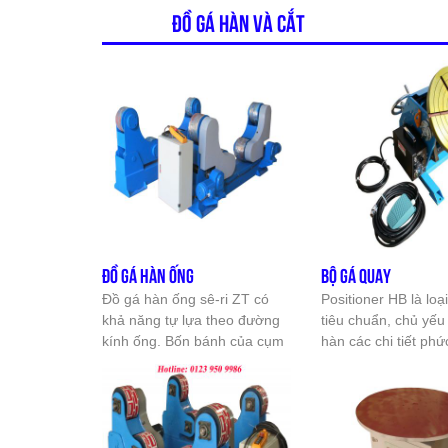
ĐỒ GÁ HÀN VÀ CẮT
ĐỒ GÁ HÀN ỐNG
BỘ GÁ QUAY
Đồ gá hàn ống sê-ri ZT có
Positioner HB là loại
khả năng tự lựa theo đường
tiêu chuẩn, chủ yế
kính ống. Bốn bánh của cụm
hàn các chi tiết phứ
chủ động đều được dẫn động
tự động SAW, TIG 
bằng 2 bộ động cơ-giảm tốc.
MIG/MAG ( như đế 
Bánh thép được gắn cao su
máy, bản cánh, bìn
nên khả năng tải cao và ổn
tròn, tấm lợp và lắp 
định trong quá trình làm việc.
Positioner thường p