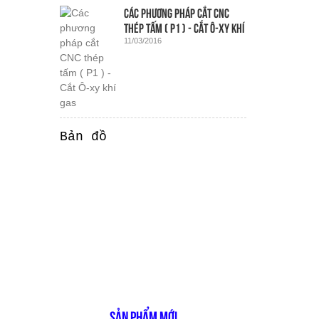
Các phương pháp cắt CNC
thép tấm ( P1 ) - Cắt Ô-xy khí
11/03/2016
gas
Bản đồ
SẢN PHẨM MỚI