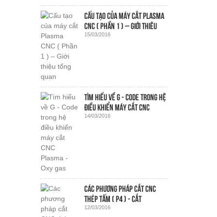
Cấu tạo của máy cắt Plasma
CNC ( Phần 1 ) – Giới thiệu
15/03/2016
tổng quan
Tìm hiểu về G - Code trong hệ
điều khiển máy cắt CNC
14/03/2016
Plasma - Oxy gas
Các phương pháp cắt CNC
thép tấm ( P4 ) - Cắt
12/03/2016
Waterjet - Cắt tia nước