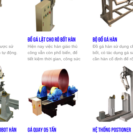
, hàn có
chuyên
n tự động.
hu cầu
các chi
 ra nó còn
G
ĐỒ GÁ LẬT CHO RÔ BỐT HÀN
BỘ ĐỒ GÁ HÀN
ốt hàn để
được sử
Hiện nay việc hàn giáo thủ
Đồ gá hàn sử dụng c
hàn tự
 tự động.
công vẫn còn phổ biến, để
bốt, có tác dụng gá 
ức tạp
tiết kiệm thời gian, công sức
cần hàn cố định để rô
n tay, nó
và tiền bạc thì chúng tôi,
thể hàn lên sản phẩ
 tiết hàn
Công ty Cổ Phần Công Nghệ
cách chính xác nhất.
n tốt nhất
Tự Động Và Rô Bốt - robotec
g mối
xin giới thiệu đến quý khách
bộ gá hàn giáo, đồ gá hàn,
gá hàn giáo tự động ...
ROBOT HÀN
GÁ QUAY 05 TẤN
HỆ THỐNG POSTIONER