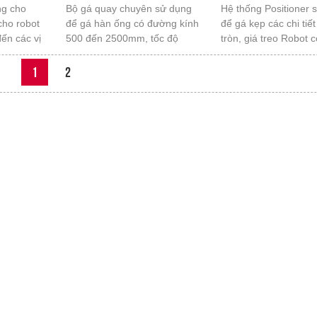
ng cho
Bộ gá quay chuyên sử dụng
Hệ thống Positioner 
cho robot
để gá hàn ống có đường kính
để gá kẹp các chi tiế
ến các vị
500 đến 2500mm, tốc độ
tròn, giá treo Robot c
i hoạt
động cơ được điều khiển
hàn được mọi vị trí
bằng biến tần có dải điều
1
2
chỉnh rộng, sử dụng dễ dàng