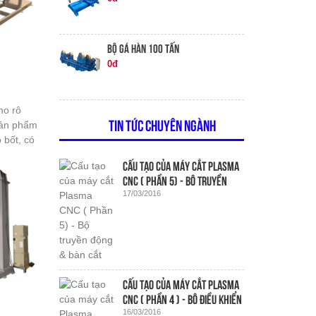
BỘ GÁ HÀN 100 TẤN
0đ
ho rô
sản phẩm
TIN TỨC CHUYÊN NGÀNH
 bốt, có
m một
Cấu tạo của máy cắt Plasma
CNC ( Phần 5) - Bộ truyền
17/03/2016
động & bàn cắt
Cấu tạo của máy cắt Plasma
CNC ( Phần 4 ) - Bộ điều khiển
16/03/2016
chiều cao Plasma/ Oxy Gas