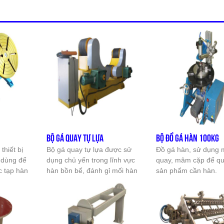
BỘ GÁ QUAY TỰ LỰA
BỘ ĐỒ GÁ HÀN 100KG
 thiết bị
Bộ gá quay tự lựa được sử
Đồ gá hàn, sử dụng
u dùng để
dụng chủ yến trong lĩnh vực
quay, mâm cặp để qua
c tạp hàn
hàn bồn bể, đánh gỉ mối hàn
sản phẩm cần hàn.
hay
máy, bệ
h chứa
kín). -
hối hợp