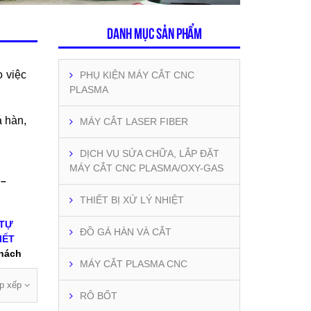
Danh mục sản phẩm
o việc
PHỤ KIỆN MÁY CẮT CNC
PLASMA
á hàn,
MÁY CẮT LASER FIBER
DỊCH VỤ SỬA CHỮA, LẮP ĐẶT
MÁY CẮT CNC PLASMA/OXY-GAS
 –
THIẾT BỊ XỬ LÝ NHIỆT
 TỰ
ĐỒ GÁ HÀN VÀ CẮT
IẾT
khách
MÁY CẮT PLASMA CNC
p xếp
RÔ BỐT