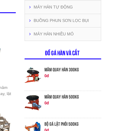
MÁY HÀN TỰ ĐỘNG
BUỒNG PHUN SƠN LỌC BỤI
MÁY HÀN NHIỀU MỎ
ĐỒ GÁ HÀN VÀ CẮT
MÂM QUAY HÀN 300KG
0đ
 mâm
y, lật
MÂM QUAY HÀN 500KG
0đ
BỘ GÁ LẬT PHÔI 500KG
0đ