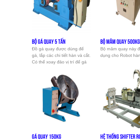
Điều chỉnh vô cấp với dải
với máy hàn cần cột
điều chỉnh rộng và độ chính
bạc dẫn, máy hàn 
xác cao. Vận hành đơn giản
dụng để tạo tâm hà
và độ tin cậy cao. Chức năng
Nó đáp ứng được n
giao diện được cài sẵn trên
cao về hàn tự động 
máy và có thể kết nối với hệ
tiết phức tạp. Ngoài
BỘ GÁ QUAY 5 TẤN
BỘ MÂM QUAY 500K
thống cần cột của Weida.
có thể gắn với rô b
Đồ gá quay được dùng để
Bộ mâm quay này 
thực hiện qui trình 
gá, lắp các chi tiết hàn và cắt.
dụng cho Robot hàn
động các chi tiết ph
Có thể xoay đảo vị trí để gá
hơn. Ngay cả khi hà
lắp và cắt ở các góc độ khác
cũng giúp định vị chi
nhau
để có được vị trí hà
nâng cao chất lượn
hàn.
GÁ QUAY 150KG
HỆ THỐNG SHIFTER 