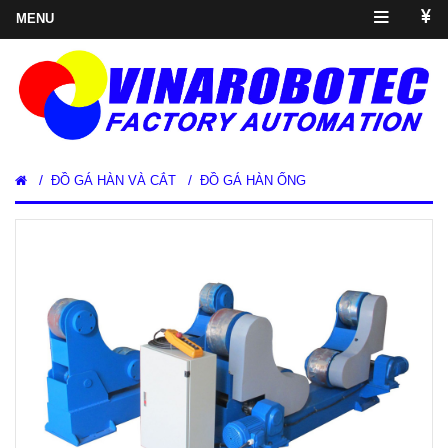
/
/
ĐỒ GÁ HÀN VÀ CẮT
ĐỒ GÁ HÀN ỐNG