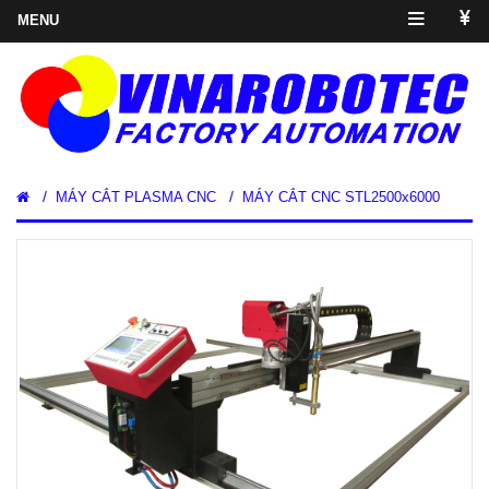
/
/
MÁY CẮT PLASMA CNC
MÁY CẮT CNC STL2500x6000