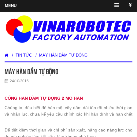
/
/
TIN TỨC
MÁY HÀN DẦM TỰ ĐỘNG
MÁY HÀN DẦM TỰ ĐỘNG
24/10/2016
CỔNG HÀN DẦM TỰ ĐỘNG 2 MỎ HÀN
Chúng ta, đều biết để hàn một cây dầm dài tốn rất nhiều thời gian
và nhân lực, chưa kể yêu cầu chính xác khi hàn đính và hàn chết
Để tiết kiệm thời gian và chi phí sản xuất, nâng cao năng lực cho
doanh nghiệp làm kết cấu, làm khung nhà thép