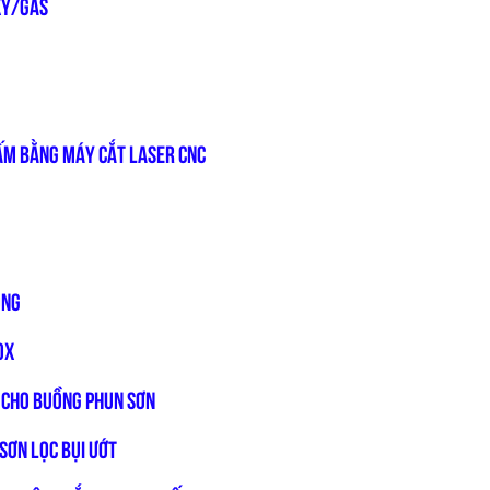
XY/GAS
TẤM BẰNG MÁY CẮT LASER CNC
ộng
ox
n cho Buồng phun sơn
sơn lọc bụi ướt