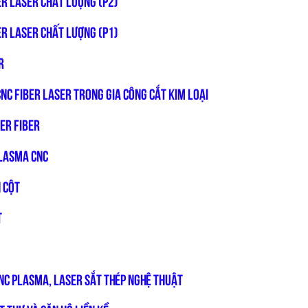
ER LASER CHẤT LƯỢNG (P2)
ER LASER CHẤT LƯỢNG (P1)
R
NC FIBER LASER TRONG GIA CÔNG CẮT KIM LOẠI
ER FIBER
Plasma CNC
 cột
t
CNC Plasma, Laser sắt thép nghệ thuật