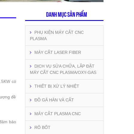
Danh mục sản phẩm
PHỤ KIỆN MÁY CẮT CNC
PLASMA
MÁY CẮT LASER FIBER
DỊCH VỤ SỬA CHỮA, LẮP ĐẶT
MÁY CẮT CNC PLASMA/OXY-GAS
2.5KW có
THIẾT BỊ XỬ LÝ NHIỆT
 lượng đề
ĐỒ GÁ HÀN VÀ CẮT
MÁY CẮT PLASMA CNC
, đảm bảo
RÔ BỐT