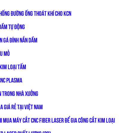
THỐNG ĐƯỜNG ỐNG THOÁT KHÍ CHO KCN
 DẦM TỰ ĐỘNG
N GÁ ĐÍNH NẮN DẦM
ỀU MỎ
 KIM LOẠI TẤM
CNC PLASMA
ƠN TRONG NHÀ XƯỞNG
 giá rẻ tại Việt Nam
I MUA MÁY CẮT CNC FIBER LASER ĐỂ GIA CÔNG CẮT KIM LOẠI