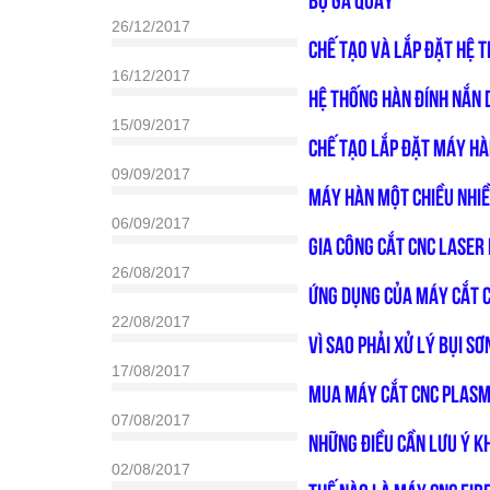
Bộ gá quay
26/12/2017
CHẾ TẠO VÀ LẮP ĐẶT HỆ 
16/12/2017
HỆ THỐNG HÀN ĐÍNH NẮN
15/09/2017
CHẾ TẠO LẮP ĐẶT MÁY HÀ
09/09/2017
MÁY HÀN MỘT CHIỀU NHI
06/09/2017
GIA CÔNG CẮT CNC LASER
26/08/2017
ỨNG DỤNG CỦA MÁY CẮT 
22/08/2017
VÌ SAO PHẢI XỬ LÝ BỤI S
17/08/2017
Mua máy cắt CNC Plasma
07/08/2017
NHỮNG ĐIỀU CẦN LƯU Ý KH
02/08/2017