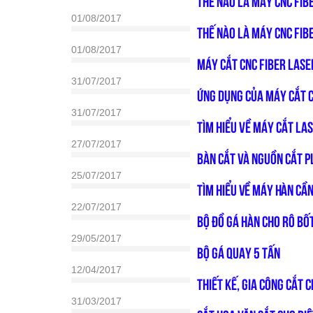
THẾ NÀO LÀ MÁY CNC FIB
01/08/2017
THẾ NÀO LÀ MÁY CNC FIB
01/08/2017
MÁY CẮT CNC FIBER LASE
31/07/2017
ỨNG DỤNG CỦA MÁY CẮT C
31/07/2017
TÌM HIỂU VỀ MÁY CẮT LAS
27/07/2017
Bàn cắt và nguồn cắt 
25/07/2017
Tìm hiểu về máy hàn cần
22/07/2017
Bộ Đồ Gá Hàn Cho Rô Bố
29/05/2017
BỘ GÁ QUAY 5 TẤN
12/04/2017
Thiết kế, gia công cắt 
31/03/2017