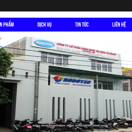
N PHẨM
DỊCH VỤ
TIN TỨC
LIÊN HỆ