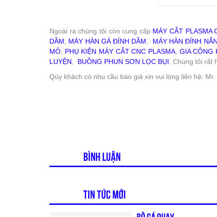
Ngoài ra chúng tôi còn cung cấp
MÁY CẮT PLASMA 
DẦM
,
MÁY HÀN GÁ ĐÍNH DẦM
,
MÁY HÀN ĐÍNH NẮ
MỎ
,
PHỤ KIỆN MÁY CẮT CNC PLASMA
,
GIA CÔNG 
LUYỆN
,
BUỒNG PHUN SƠN LỌC BỤI
, Chúng tôi rấ
Qúy khách có nhu cầu báo giá xin vui lòng liên hệ: 
Bình luận
Tin tức mới