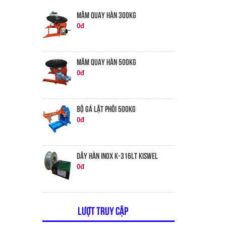
MÂM QUAY HÀN 300KG
0đ
MÂM QUAY HÀN 500KG
0đ
BỘ GÁ LẬT PHÔI 500KG
0đ
DÂY HÀN INOX K-316LT KISWEL
0đ
Lượt truy cập