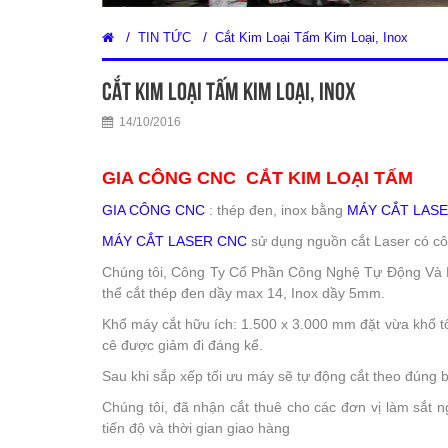
/
/
TIN TỨC
Cắt Kim Loại Tấm Kim Loại, Inox
Cắt Kim Loại Tấm Kim Loại, Inox
14/10/2016
GIA CÔNG CNC
CẮT KIM LOẠI TẤM
GIA CÔNG CNC
: thép đen, inox bằng
MÁY CẮT LAS
MÁY CẮT LASER CNC
sử dụng nguồn cắt Laser có côn
Chúng tôi, Công Ty Cổ Phần Công Nghệ Tự Động Và 
thể cắt thép đen dầy max 14, Inox dầy 5mm.
Khổ máy cắt hữu ích: 1.500 x 3.000 mm đặt vừa khổ tô
cê được giảm đi đáng kể.
Sau khi sắp xếp tối ưu máy sẽ tự động cắt theo đúng 
Chúng tôi, đã nhận cắt thuê cho các đơn vị làm sắt 
tiến độ và thời gian giao hàng