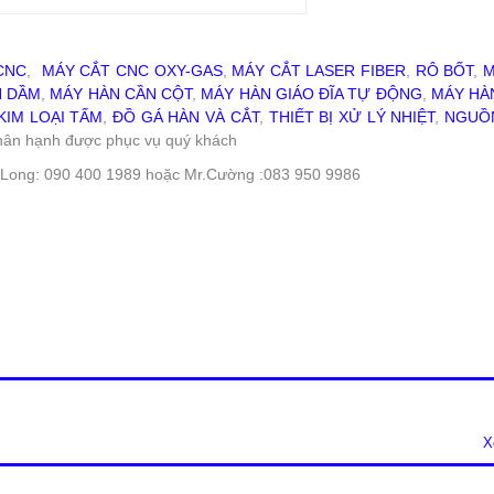
CNC
,
MÁY CẮT CNC OXY-GAS
,
MÁY CẮT LASER FIBER
,
RÔ BỐT
,
M
N DẦM
,
MÁY HÀN CẦN CỘT
,
MÁY HÀN GIÁO ĐĨA TỰ ĐỘNG
,
MÁY HÀ
KIM LOẠI TẤM
,
ĐỒ GÁ HÀN VÀ CẮT
,
THIẾT BỊ XỬ LÝ NHIỆT
,
NGUỒN
t hân hạnh được phục vụ quý khách
Mr. Long: 090 400 1989 hoặc Mr.Cường :083 950 9986
X