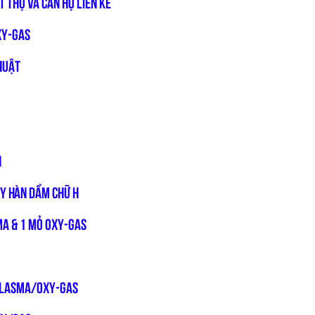
t thự và căn hộ liền kề
xy-gas
huật
H
áy hàn dầm chữ H
MA & 1 MỎ OXY-GAS
PLASMA/OXY-GAS