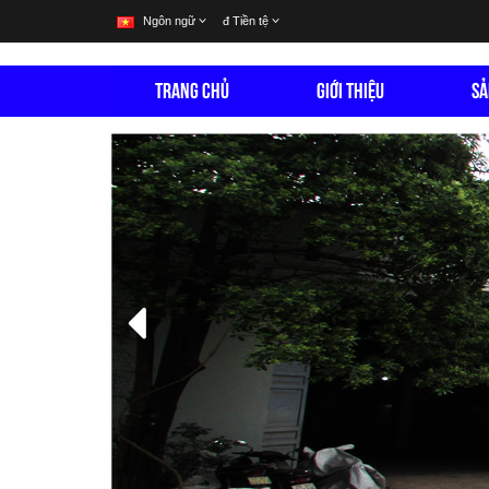
Ngôn ngữ
đ
Tiền tệ
TRANG CHỦ
GIỚI THIỆU
SẢ