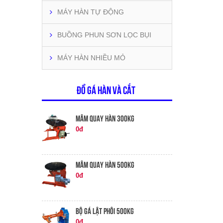
MÁY HÀN TỰ ĐỘNG
BUỒNG PHUN SƠN LỌC BỤI
MÁY HÀN NHIỀU MỎ
ĐỒ GÁ HÀN VÀ CẮT
MÂM QUAY HÀN 300KG
0đ
MÂM QUAY HÀN 500KG
0đ
BỘ GÁ LẬT PHÔI 500KG
0đ