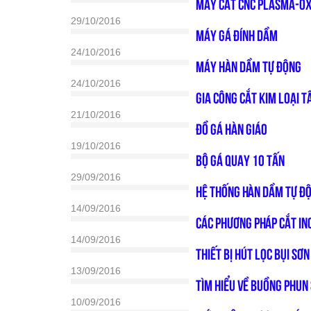
MÁY CẮT CNC PLASMA-O
29/10/2016
MÁY GÁ ĐÍNH DẦM
24/10/2016
MÁY HÀN DẦM TỰ ĐỘNG
24/10/2016
GIA CÔNG CẮT KIM LOẠI 
21/10/2016
ĐỒ GÁ HÀN GIÁO
19/10/2016
BỘ GÁ QUAY 10 TẤN
29/09/2016
Hệ thống hàn dầm tự đ
14/09/2016
Các phương pháp cắt In
14/09/2016
Thiết bị hút lọc bụi sơ
13/09/2016
Tìm hiểu về buồng phun 
10/09/2016