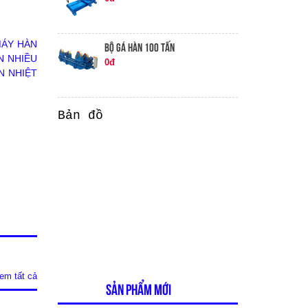
ÁY HÀN
BỘ GÁ HÀN 100 TẤN
N NHIỀU
0đ
 NHIỆT
Bản đồ
em tất cả
SẢN PHẨM MỚI