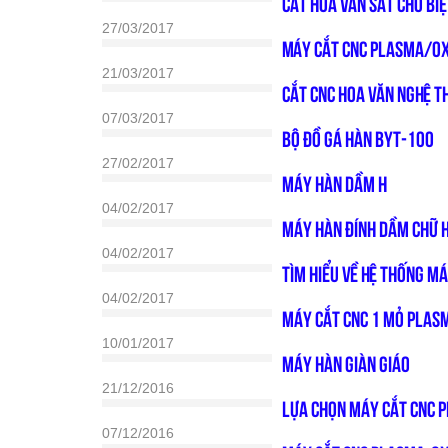
Cắt hoa văn sắt cho biệ
27/03/2017
Máy cắt CNC Plasma/O
21/03/2017
Cắt CNC Hoa Văn Nghệ T
07/03/2017
BỘ ĐỒ GÁ HÀN BYT-100
27/02/2017
MÁY HÀN DẦM H
04/02/2017
MÁY HÀN ĐÍNH DẦM CHỮ 
04/02/2017
Tìm hiểu về hệ thống m
04/02/2017
MÁY CẮT CNC 1 MỎ PLAS
10/01/2017
MÁY HÀN GIÀN GIÁO
21/12/2016
LỰA CHỌN MÁY CẮT CNC 
07/12/2016