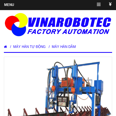
/
/
MÁY HÀN TỰ ĐỘNG
MÁY HÀN DẦM